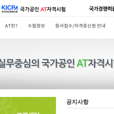
AT란?
수험정보
원서접수/자격증신청 안내
공지사항