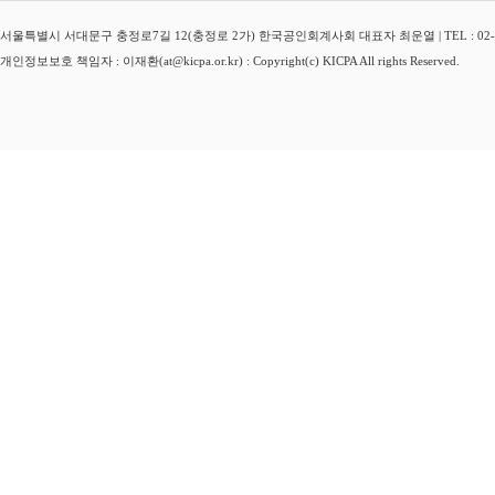
서울특별시 서대문구 충정로7길 12(충정로 2가) 한국공인회계사회 대표자 최운열 | TEL : 02-3149-
개인정보보호 책임자 : 이재환(at@kicpa.or.kr) : Copyright(c) KICPA All rights Reserved.