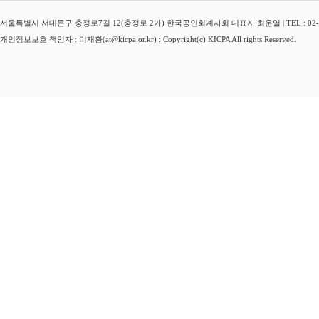
서울특별시 서대문구 충정로7길 12(충정로 2가) 한국공인회계사회 대표자 최운열 | TEL : 02-3149-
개인정보보호 책임자 : 이재환(at@kicpa.or.kr) : Copyright(c) KICPA All rights Reserved.