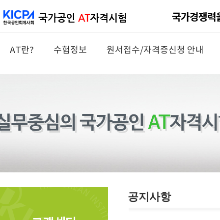
AT란?
수험정보
원서접수/자격증신청 안내
공지사항