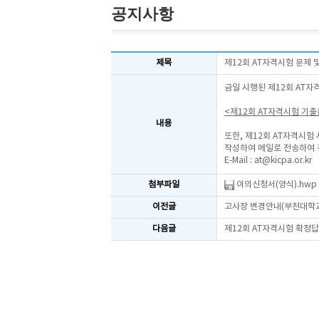
공지사항
제목
제12회 AT자격시험 문제
금일 시행된 제12회 AT자
<제12회 AT자격시험 기
내용
또한, 제12회 AT자격시험
작성하여 메일로 전송하여 
E-Mail :
at@kicpa.or.kr
첨부파일
이의신청서(양식).hwp
이전글
고사장 변경안내(부천대학
다음글
제12회 AT자격시험 확정