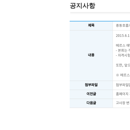
공지사항
제목
중동호흡기
2015.6
메르스 예
- 본회는
내용
- 자격시
또한, 앞
※ 메르스
첨부파일
첨부파일
이전글
홈페이지
다음글
고사장 변