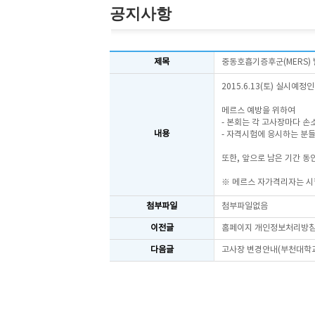
공지사항
제목
중동호흡기증후군(MERS)
2015.6.13(토) 실시예
메르스 예방을 위하여
- 본회는 각 고사장마다 
내용
- 자격시험에 응시하는 분
또한, 앞으로 남은 기간 
※ 메르스 자가격리자는 시
첨부파일
첨부파일없음
이전글
홈페이지 개인정보처리방침
다음글
고사장 변경안내(부천대학