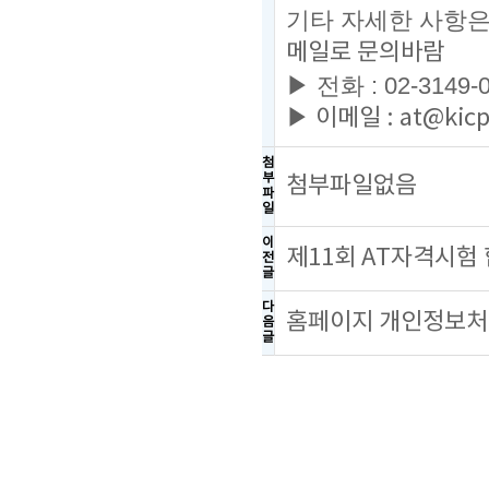
기타 자세한 사항
메일로 문의바람
▶ 전화 : 02-3149-
▶ 이메일 : at@kicp
첨
부
첨부파일없음
파
일
이
제11회 AT자격시험
전
글
다
홈페이지 개인정보처
음
글