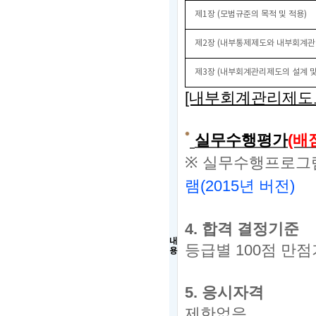
제1장 (
모범규준의 목적 및 적용)
제2장 (내부통제제도와 내부회계관
제3장 (내부회계관리제도의 설계 및
[내부회계관리제도
실무수행평가
(배
※
실무수행프로그램
램
(2015년 버전)
4.
합격 결정기준
내
등급별
100
점 만점
용
5.
응시자격
제한없음