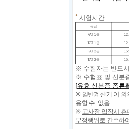
시험시간
등급
FAT 1
급
12:
TAT 1
급
12:
FAT 2
급
15:
TAT 2
급
15:
※
수험자는 반드
※ 수험표 및 신분
[
유효 신분증 종류
※
일반계산기 이 외
용할 수 없음
※
고사장 입장시 휴
부정행위로 간주하여