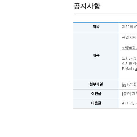
공지사항
제목
제90회 
금일 시행
<제90회
내용
또한, 제
청서를 작
E-Mail :
a
첨부파일
(양식
이전글
[중요] 
다음글
AT자격,