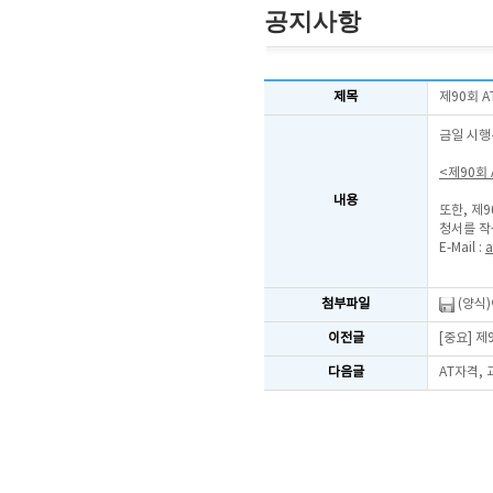
공지사항
제목
제90회 
금일 시행
<제90회
내용
또한, 제
청서를 작
E-Mail :
a
첨부파일
(양식
이전글
[중요] 
다음글
AT자격,