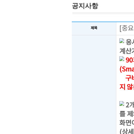
공지사항
[중요
제목
응시
계산
90
(Sma
구버
지 
2
를 제
화면
(상세