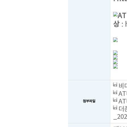
A
상
:
비대
AT
AT
첨부파일
더존
_202