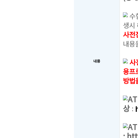
수
생시 
사전
내용
사
내용
용프
방법
A
상
:
A
:
ht