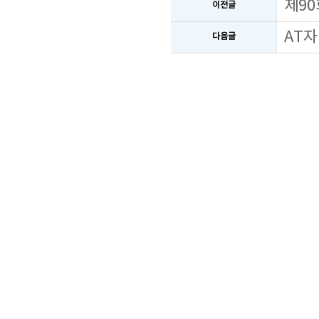
제90
이전글
AT자
다음글