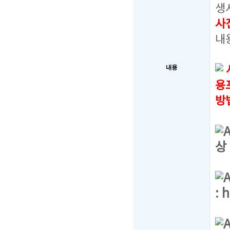
생
사
내
내용
용
방
상
:
h