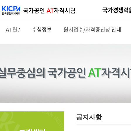
AT란?
수험정보
원서접수/자격증신청 안내
공지사항