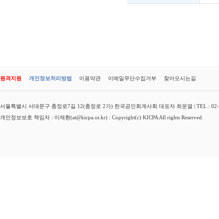
원격지원
개인정보처리방법
이용약관
이메일무단수집거부
찾아오시는길
서울특별시 서대문구 충정로7길 12(충정로 2가) 한국공인회계사회 대표자 최운열 | TEL : 02-3149-
개인정보보호 책임자 : 이재환(at@kicpa.or.kr) : Copyright(c) KICPA All rights Reserved.