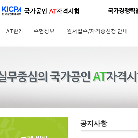
AT란?
수험정보
원서접수/자격증신청 안내
공지사항