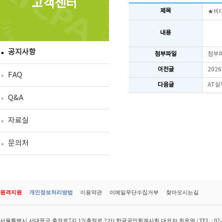
고객센터
제목
★비대
내용
공지사항
첨부파일
첨부
이전글
202
FAQ
다음글
AT실
Q&A
자료실
문의처
원격지원
개인정보처리방법
이용약관
이메일무단수집거부
찾아오시는길
서울특별시 서대문구 충정로7길 12(충정로 2가) 한국공인회계사회 대표자 최운열 | TEL : 02-3149-