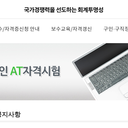
수/자격증신청 안내
보수교육/자격갱신
구인·구직
공지사항