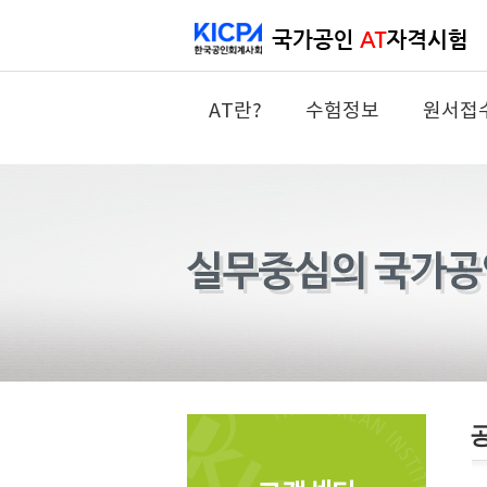
AT란?
수험정보
원서접