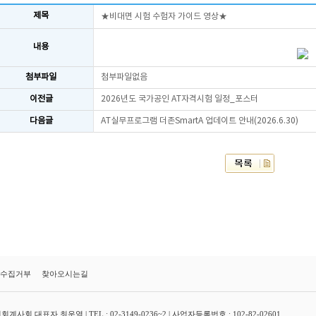
제목
★비대면 시험 수험자 가이드 영상★
내용
첨부파일
첨부파일없음
이전글
2026년도 국가공인 AT자격시험 일정_포스터
다음글
AT실무프로그램 더존SmartA 업데이트 안내(2026.6.30)
수집거부
찾아오시는길
대표자 최운열 | TEL : 02-3149-0236~2 | 사업자등록번호 : 102-82-02601