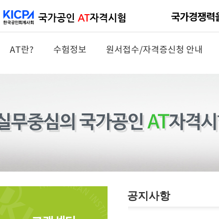
AT란?
수험정보
원서접수/자격증신청 안내
공지사항