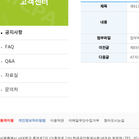
고객센터
제목
제91
내용
공지사항
첨부파일
첨부
FAQ
이전글
제89
다음글
AT자
Q&A
자료실
문의처
원격지원
개인정보처리방법
이용약관
이메일무단수집거부
찾아오시는길
서울특별시 서대문구 충정로7길 12(충정로 2가) 한국공인회계사회 대표자 최운열 | TEL : 02-3149-