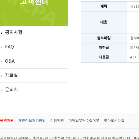
고객센터
제목
제91
내용
공지사항
첨부파일
첨부
FAQ
이전글
제89
다음글
AT자
Q&A
자료실
문의처
원격지원
개인정보처리방법
이용약관
이메일무단수집거부
찾아오시는길
서울특별시 서대문구 충정로7길 12(충정로 2가) 한국공인회계사회 대표자 최운열 | TEL : 02-3149-