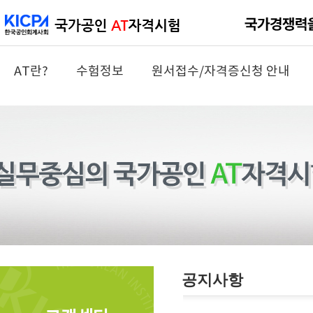
AT란?
수험정보
원서접수/자격증신청 안내
공지사항