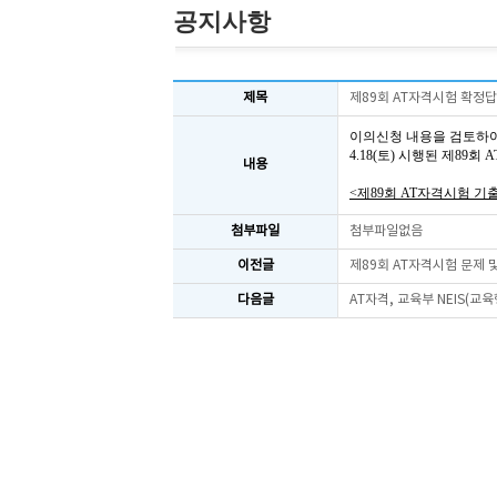
공지사항
제목
제89회 AT자격시험 확정
이의신청 내용을 검토하
4.18(토) 시행된 제89
내용
<제89회 AT자격시험 기
첨부파일
첨부파일없음
이전글
제89회 AT자격시험 문제
다음글
AT자격, 교육부 NEIS(교