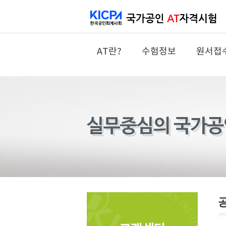
AT란?
수험정보
원서접