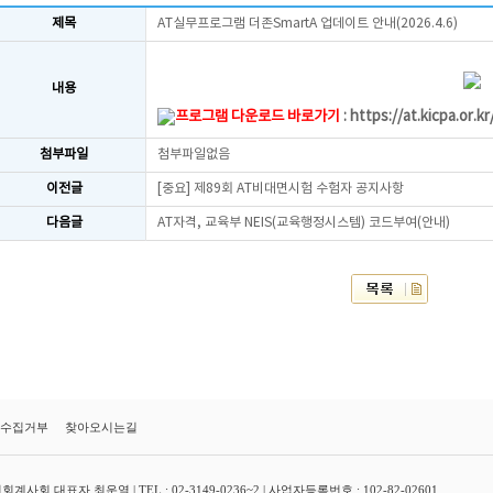
제목
AT실무프로그램 더존SmartA 업데이트 안내(2026.4.6)
내용
프로그램 다운로드 바로가기
:
https://at.kicpa.or.k
첨부파일
첨부파일없음
이전글
[중요] 제89회 AT비대면시험 수험자 공지사항
다음글
AT자격, 교육부 NEIS(교육행정시스템) 코드부여(안내)
수집거부
찾아오시는길
대표자 최운열 | TEL : 02-3149-0236~2 | 사업자등록번호 : 102-82-02601