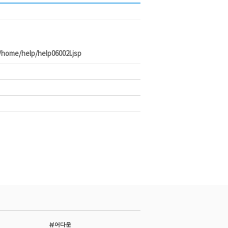
r/home/help/help06002l.jsp
뷰어다운