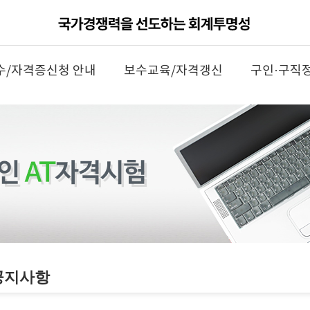
수/자격증신청 안내
보수교육/자격갱신
구인·구직
공지사항