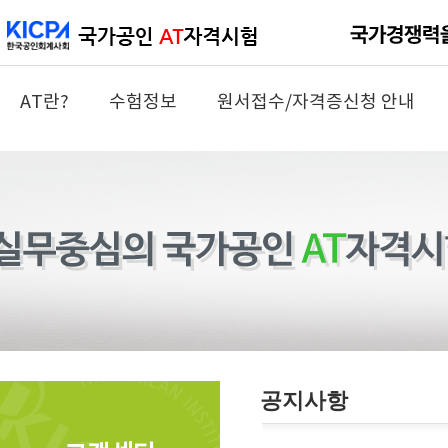
AT란?
수험정보
원서접수/자격증신청 안내
공지사항