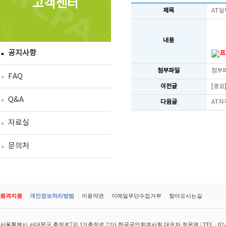
고객센터
제목
AT실
내용
공지사항
프
첨부파일
첨부
FAQ
이전글
[중요
Q&A
다음글
AT자
자료실
문의처
원격지원
개인정보처리방법
이용약관
이메일무단수집거부
찾아오시는길
서울특별시 서대문구 충정로7길 12(충정로 2가) 한국공인회계사회 대표자 최운열 | TEL : 02-3149-