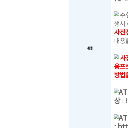
수
생시 
사전
내용
내용
사
용프
방법
A
상
:
A
:
ht