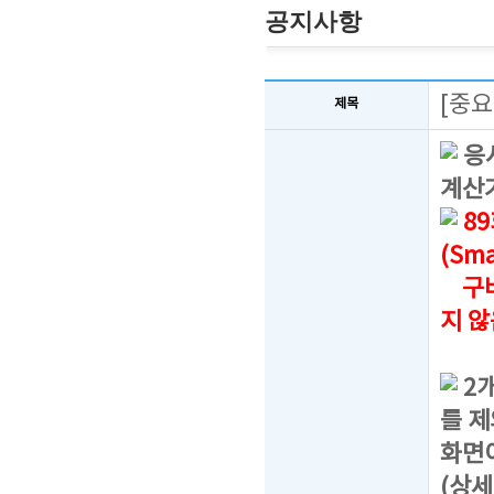
공지사항
[중요
제목
응시
계산
8
(Sma
구버
지 
2
를 제
화면
(상세