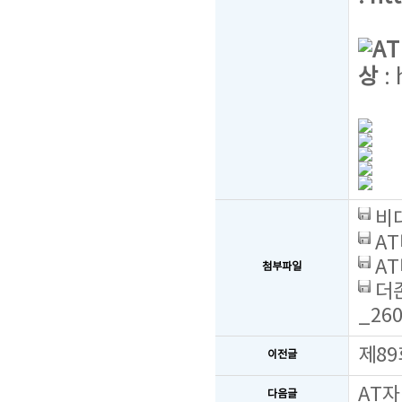
A
상
:
비대
AT
AT
첨부파일
더존
_260
제89
이전글
AT자
다음글