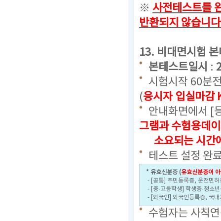
※
사전테스트를 완
반환되지 않습니다
13. 비대면시험 
본테스트일시
:
시험시작 60분
(
응시자 입실마감 K
안내화면에서 [
그램과 수험용데이
소요되는 시간에 
테스트 설정 완료
* 유효신분증 (
유효신분증이 아
- [공통] 주민등록증, 운전면허
- [중·고등학생] 학생증·청소
- [외국인] 외국인등록증, 국
수험자는 사칙연산