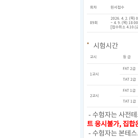
회차
원서접수
2026. 4. 2. (목) 
89회
~ 4. 9. (목) 18:00
[접수취소 4.10.(금
시험시간
교시
등 급
FAT 2급
1교시
TAT 2급
FAT 1급
2교시
TAT 1급
- 수험자는 사전테
트 응시불가, 집
- 수험자는 본테