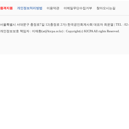
원격지원
개인정보처리방법
이용약관
이메일무단수집거부
찾아오시는길
서울특별시 서대문구 충정로7길 12(충정로 2가) 한국공인회계사회 대표자 최운열 | TEL : 02-3149-
개인정보보호 책임자 : 이재환(at@kicpa.or.kr) : Copyright(c) KICPA All rights Reserved.