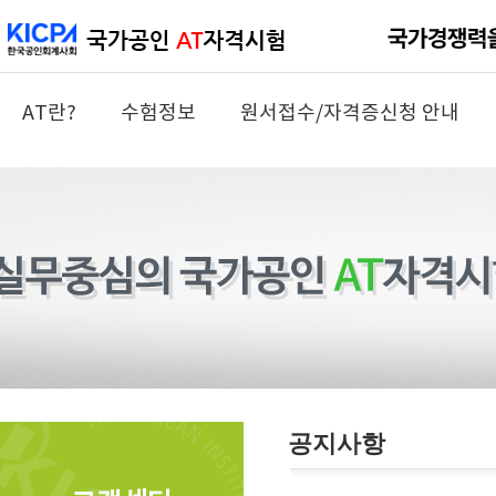
AT란?
수험정보
원서접수/자격증신청 안내
공지사항