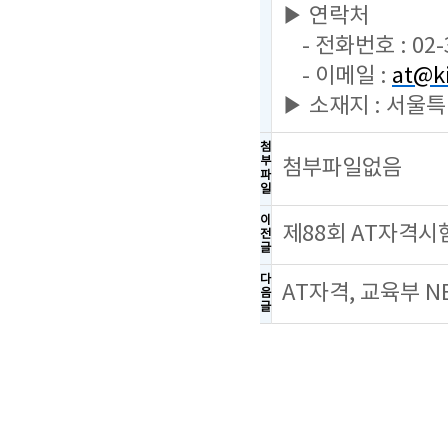
▶ 연락처
- 전화번호 : 02-
- 이메일 :
at@ki
▶ 소재지 : 서울
첨
부
첨부파일없음
파
일
이
제88회 AT자격시
전
글
다
AT자격, 교육부 
음
글