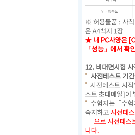
브라우저
인터넷속도
※ 허용물품 : 사
은 A4백지 1장
★ 내 PC사양은 [
「성능」에서 확
12.
비대면시험 사
사전테스트 기간 
사전테스트 시작일
스트 초대메일]이 
수험자는「수험자
숙지하고
사전테스
으로
사전테스트
니다.