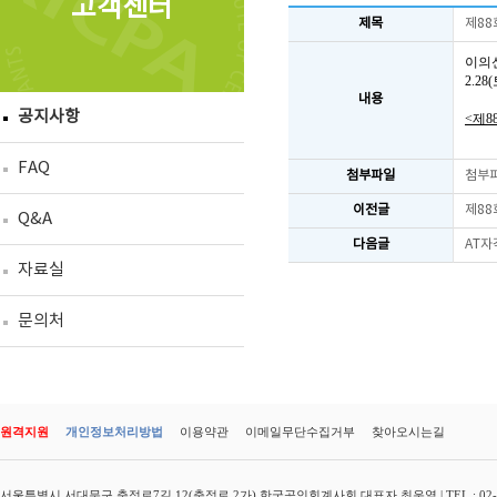
고객센터
제목
제88
이의
2.2
내용
공지사항
<제8
FAQ
첨부파일
첨부
이전글
제88
Q&A
다음글
AT자
자료실
문의처
원격지원
개인정보처리방법
이용약관
이메일무단수집거부
찾아오시는길
서울특별시 서대문구 충정로7길 12(충정로 2가) 한국공인회계사회 대표자 최운열 | TEL : 02-3149-