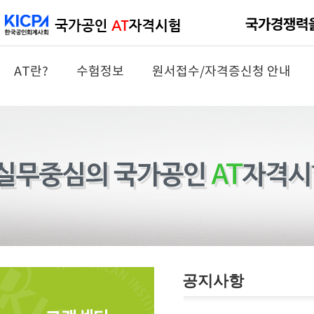
AT란?
수험정보
원서접수/자격증신청 안내
공지사항