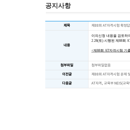
공지사항
제목
제88회 AT자격시험 확정
이의신청 내용을 검토하
2.28(토) 시행된 제88
내용
<제88회 AT자격시험 기
첨부파일
첨부파일없음
이전글
제88회 AT자격시험 문제
다음글
AT자격, 교육부 NEIS(교