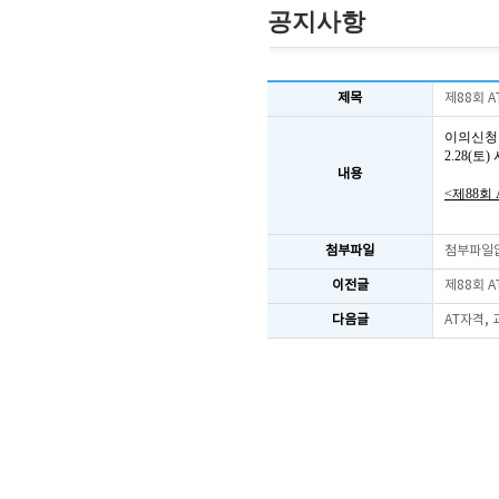
공지사항
제목
제88회 
이의신청
2.28(
내용
<제88회
첨부파일
첨부파일
이전글
제88회 
다음글
AT자격,