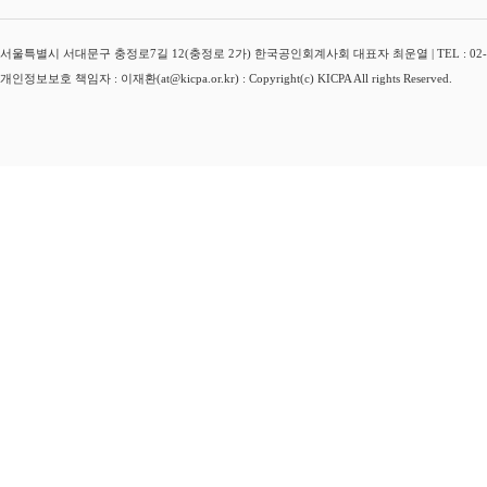
서울특별시 서대문구 충정로7길 12(충정로 2가) 한국공인회계사회 대표자 최운열 | TEL : 02-3149-
개인정보보호 책임자 : 이재환(at@kicpa.or.kr) : Copyright(c) KICPA All rights Reserved.