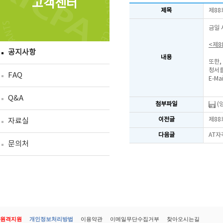
고객센터
제목
제88
금일 
<제8
공지사항
내용
또한,
청서를
FAQ
E-Mai
Q&A
첨부파일
(
이전글
제88
자료실
다음글
AT자
문의처
원격지원
개인정보처리방법
이용약관
이메일무단수집거부
찾아오시는길