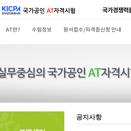
AT란?
수험정보
원서접수/자격증신청 안내
공지사항