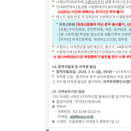
시험시작 60분전에
크롬브라우저
실행 후 테스트초
안내화면에서 [등급별 수험용데이터설치파일]을 다운
소요되는 시간에 대해서는 추가시간 부여 불가
)
테스트 설정 완료 후 감독관의 신분확인과 시험환경확
* 유효신분증 (
유효신분증이 아닌 경우 응시불가, 신
- [공통] 주민등록증, 운전면허증, 여권, 공무원증,
- [중·고등학생] 학생증·청소년증·생활기록부 사본(
- [외국인] 외국인등록증, 국내거소신고증, 영주증
수험자는 사칙연산용 일반계산기, 필기구, A4용지(백
시험정각에 [감독관확인번호]가 전체공지사항으로 안
※ 응시녹화영상으로 부정행위가 발견될 경우 사후 부정
14. 합격자발표 및 자격증 발급
합격자발표일 : 2026. 3. 6. (금), 09:00 ~
AT자격시
자격증 신청 : 합격자의 경우 네이버앱에서 무료 온라
※ 카드형 자격증 발급은 불가하며,
자격취득확인서(합격
15. 자격관리기관 정보
기타 자세한 사항은 AT자격시험 홈페이지를 참고하거나
▶ 발급기관명 : 한국공인회계사회
▶ 연락처
- 전화번호 : 02-3149-0232~6
- 이메일 :
at@kicpa.or.kr
▶ 소재지 : 서울특별시 서대문구 충정로7길 12