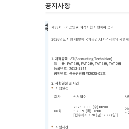
공지사항
제
제88회 국가공인 AT자격시험 시행계획 공고
목
2026년도 시행 제88회 국가공인 AT자격시험의 시행
202
한국공인
1. 자격종목 : AT(Accounting Technician)
등 급 : FAT 1급, FAT 2급, TAT 1급, TAT 2급
등록번호 : 2013-1188
공인번호 : 금융위원회 제2025-01호
2. 시험일정 및 시간
시험일정
회차
원서접수
사
2026. 2. 11. (수) 00:00
20
88회
~ 2. 19. (목) 18:00
~ 
[접수취소 2.20.(금)~2.22.(일)]
시험시간