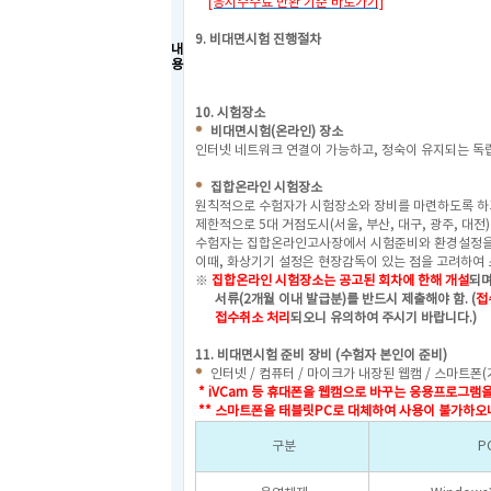
[응시수수료 반환 기준 바로가기]
9. 비대면시험 진행절차
내
용
10. 시험장소
비대면시험(온라인) 장소
인터넷 네트워크 연결이 가능하고, 정숙이 유지되는 독립
집합온라인 시험장소
원칙적으로 수험자가 시험장소와 장비를 마련하도록 하
제한적으로 5대 거점도시(서울, 부산, 대구, 광주, 대
수험자는 집합온라인고사장에서 시험준비와 환경설정을 
이때, 화상기기 설정은 현장감독이 있는 점을 고려하여 
※
집합온라인 시험
장소는 공고된 회차에 한해 개설
되며
서류(2개월 이내 발급분)를 반드시 제출해야 함. (
접
접수취소 처리
되오니 유의하여 주시기 바랍니다.)
11. 비대면시험 준비 장비 (수험자 본인이 준비)
인터넷 / 컴퓨터 / 마이크가 내장된 웹캠 / 스마트폰(
* iVCam 등 휴대폰을 웹캠으로 바꾸는 응용프로그램
** 스마트폰을 태블릿PC로 대체하여 사용이 불가하오
구분
P