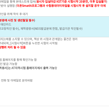
대메일을 통해 본테스트에 접속(
응시자 입실마감 KST기준 시험시작 20분전, 이후 입실불가
)
받아 실행함 (
더존SmartA프로그램과 수험용데이터파일을 시험시작 후 설치할 경우
이에
인을 위해 착석 후 대기
분증에 사진 및 생년월일 필수
)
 장애인카드
학교장직인 필수), 재학증명서(NEIS발급분에 한함, 발급기관 직인필수)
지)1매를 소지할 수 있으며, 책상 위 시험과 관계없는 물건은 정리
내되며, [시험시작]버튼을 누르면 시험이 시작됨
행위 처리 될 수 있음
험 홈페이지를 통해 확인가능 함
인 발급 가능함
증서)는 AT자격시험 홈페이지에서 출력 가능
함
 전화 및 이메일로 문의바람