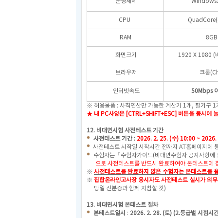
운영체제
Windows1
CPU
QuadCore
RAM
8GB
화면크기
1920 X 1080 
브라우저
크롬(Ch
인터넷속도
50Mbps
※ 허용물품 : 사칙연산만 가능한 계산기 1개, 필기구 
★ 내 PC사양은 [CTRL+SHIFT+ESC] 버튼을 
12.
비대면시험 사전테스트 기간
사전테스트 기간 :
2026. 2. 25. (수) 10:00 ~ 2026.
사전테스트 시작일 시작시간 전까지 AT홈페이지에 등
수험자는「수험자가이드(비대면수험자 공지사항에 
으로
사전테스트를 반드시 완료하여야 본테스트에 접
※
사전테스트를 완료하지 않은 수험자는 본테스트를 응
※
집합온라인고사장 응시자도 사전테스트 실시가 의무사
당일 신분증과 함께 지참할 것)
13. 비대면시험 본테스트 절차
본테스트일시
:
2026. 2. 28. (토) (2.등급별 시험시