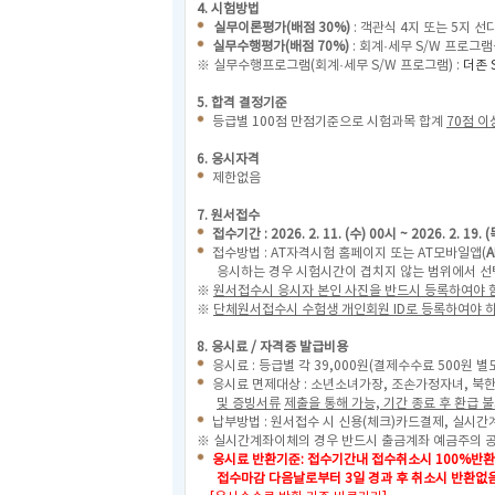
4. 시험방법
실무이론평가(배점 30%)
: 객관식 4지 또는 5지 선
실무수행평가(배점 70%)
: 회계·세무 S/W 프로그
※ 실무수행프로그램(회계·세무 S/W 프로그램) :
더존 
5. 합격 결정기준
등급별 100점 만점기준으로 시험과목 합계
70점 이
6. 응시자격
제한없음
7. 원서접수
접수기간 : 2026. 2. 11. (수) 00시 ~ 2026. 2. 19. 
접수방법 : AT자격시험 홈페이지 또는 AT모바일앱(
A
응시하는 경우 시험시간이 겹치지 않는 범위에서 선
※
원서접수시 응시자 본인 사진을 반드시 등록하여야 함
※
단체원서접수시 수험생 개인회원 ID로 등록하여야 
8. 응시료 / 자격증 발급비용
응시료 : 등급별 각 39,000원(결제수수료 500원 별
응시료 면제대상 : 소년소녀가장, 조손가정자녀, 북
및 증빙서류
제출을 통해 가능, 기간 종료 후 환급 불
납부방법 : 원서접수 시 신용(체크)카드결제, 실시간
※ 실시간계좌이체의 경우 반드시 출금계좌 예금주의 
응시료 반환기준: 접수기간내 접수취소시 100%반환,
접수마감 다음날로부터 3일 경과 후 취소시 반환없