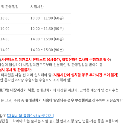
 및 환경점검
시험시간
 10:00
10:00 ~ 11:00 (60분)
 10:00
10:00 ~ 11:30 (90분)
 14:00
14:00 ~ 15:00 (60분)
 14:00
14:00 ~ 15:30 (90분)
(
사전테스트
미완료시 본테스트 응시불가, 집합온라인고사장 수험자도 필수
)
고사실에 입실하여 시험감독관으로부터 신분확인 및 환경점검을 받아야 함
실시 응시 및 환불불가
)
터파일을 시험 전 미리 설치해야 함 (
시험시간에 설치할 경우 추가시간 부여 불가
)
집합 온라인고사장 수험자는 수험표도 소지해야 함)
로그램 내장계산기 허용
, 휴대전화기에 내장된 계산기, 공학용 계산기 및 전자수첩
을 끄고, 수험 중
휴대전화기 사용이 발견되는 경우 부정행위로 간주
하여 퇴실조치함.
[
자격시험 등급안내 바로가기
]
 참조
정답을 구하여야 하는 문제는
시험
공고일 현재
시행 중인
법률·기준 등을 적용하여