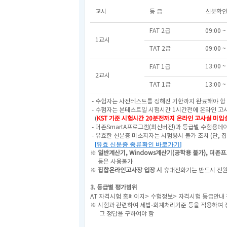
교시
등 급
신분확인
FAT 2급
09:00 ~
1교시
TAT 2급
09:00 ~
13:00 ~
FAT 1급
2교시
TAT 1급
13:00 ~
- 수험자는 사전테스트를 정해진 기한까지 완료해야 함 
- 수험자는 본테스트일 시험시간 1시간전에 온라인 
(
KST 기준 시험시간 20분전까지 온라인 고사실 미입
- 더존SmartA프로그램(최신버전)과 등급별 수험용데이
- 유효한 신분증 미소지자는 시험응시 불가 조치
(단, 
[
유효 신분증 종류확인 바로가기
]
※
일반계산기,
Windows계산기(공학용 불가),
더존프
등은
사용불가
※
집합온라인고사장 입장 시
휴대전화기는 반드시 전원
3. 등급별 평가범위
AT 자격시험 홈페이지> 수험정보> 자격시험 등급안내
※ 시험과 관련하여 세법·회계처리기준 등을 적용하여 
그 정답을 구하여야 함