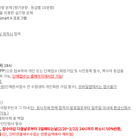
다형 문제 (평가문항 : 등급별 10문항)
램을 이용한 실기형 문제
Smart A 프로그램
상 취득시
합격
(목) 18시
PP
)으로 접속하여 개인 또는 단체접수 (회원가입 및 사진등록 필수,
복수의 등급을
택 가능,
단체접수는 홈페이지에서만 가능
)
.
하며
(단체원서접수 전 수험생의 개인회원 가입 필수),
모바일앱에서는 접수불가
도)
한이탈주민과 그 자녀
(단, 응시자에 한해 합격자 발표일로부터 일주일 이내에 환급신청서
가능.)
계좌이체 중 택일
공인인증서 필요
 접수마감 다음날로부터 3일째되는날(2/20~2/22) 24시까지
취소시 50%반환,
음
(단, 인터넷결제수수료는 반환금액에서 제외됨)