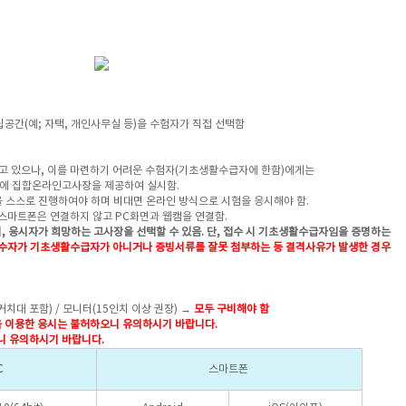
공간(예; 자택, 개인사무실 등)을 수험자가 직접 선택함
고 있으나, 이를 마련하기 어려운 수험자(기초생활수급자에 한함)에게는
전)에 집합온라인고사장을 제공하여 실시함.
스스로 진행하여야 하며 비대면 온라인 방식으로 시험을 응시해야 함.
스마트폰은 연결하지 않고 PC화면과 웹캠을 연결함.
, 응시자가 희망하는 고사장을 선택할 수 있음. 단, 접수 시 기초생활
수급자임을 증명하는
수자가 기초생활수급자가 아니거나 증빙서류를 잘못 첨부하는
등 결격
사유가
발생한 경우
거치대 포함) / 모니터(15인치 이상 권장) →
모두 구비해야 함
을 이용한 응시는 불허하오니 유의하시기 바랍니다.
니 유의하시기 바랍니다.
C
스마트폰