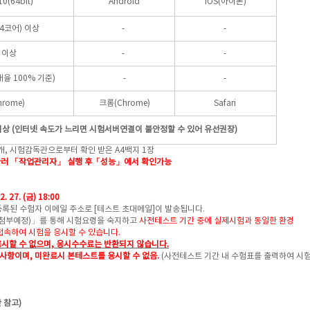
0(64bit)
Android
iOS(아이폰)
(4코어) 이상
-
-
 이상
-
-
(배율 100% 기준)
-
-
rome)
크롬(Chrome)
Safari
 이상 (인터넷 속도가 느리면 시험서버연결이 불안정할 수 있어 유선권장)
1개, 시험감독관으로부터 확인 받은 A4백지 1장
동시에 눌러 「작업관리자」 실행 후「성능」에서 확인가능
 2. 27. (금) 18:00
록된 수험자 이메일 주소로 [테스트 초대메일]이 발송됩니다.
첨부예정)」를 통해 시험요령을 숙지하고
사전테스트 기간 중에 실제시험과 동일한 환경
속하여 시험을 응시할 수 있습니다.
시할 수 없으며, 응시수수료는 반환되지 않습니다.
항이며, 미완료시 본테스트를 응시할 수 없음.
(사전테스트 기간 내 수험표를 출력하여 시
간 참고)