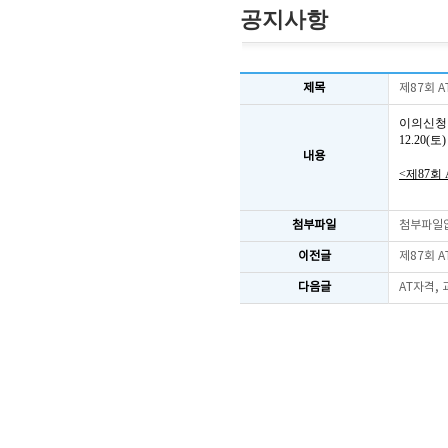
공지사항
제목
제87회 
이의신청
12.20
내용
<제87회
첨부파일
첨부파일
이전글
제87회 
다음글
AT자격,