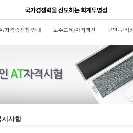
수/자격증신청 안내
보수교육/자격갱신
구인·구직
공지사항