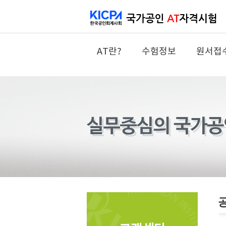
AT란?
수험정보
원서접