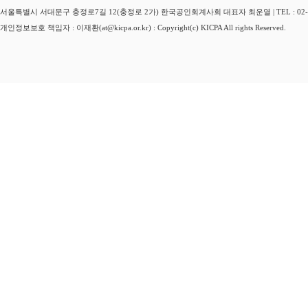
서울특별시 서대문구 충정로7길 12(충정로 2가) 한국공인회계사회 대표자 최운열 | TEL : 02-3149-
개인정보보호 책임자 : 이재환(at@kicpa.or.kr) : Copyright(c) KICPA All rights Reserved.