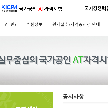
AT란?
수험정보
원서접수/자격증신청 안내
공지사항