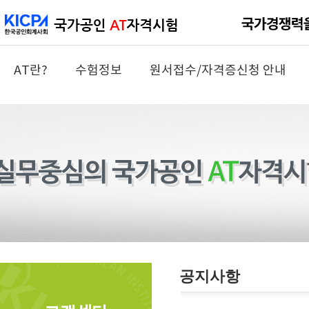
AT란?
수험정보
원서접수/자격증신청 안내
공지사항