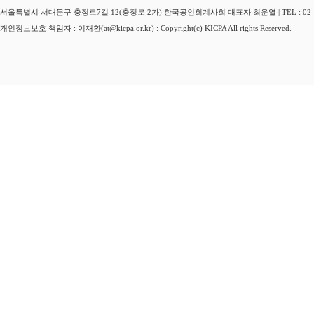
서울특별시 서대문구 충정로7길 12(충정로 2가) 한국공인회계사회 대표자 최운열 | TEL : 02-3149-
개인정보보호 책임자 : 이재환(at@kicpa.or.kr) : Copyright(c) KICPA All rights Reserved.