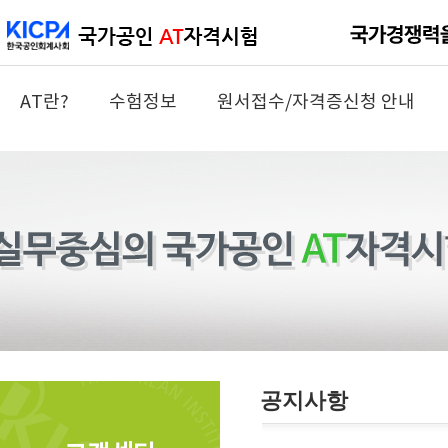
AT란?
수험정보
원서접수/자격증신청 안내
공지사항