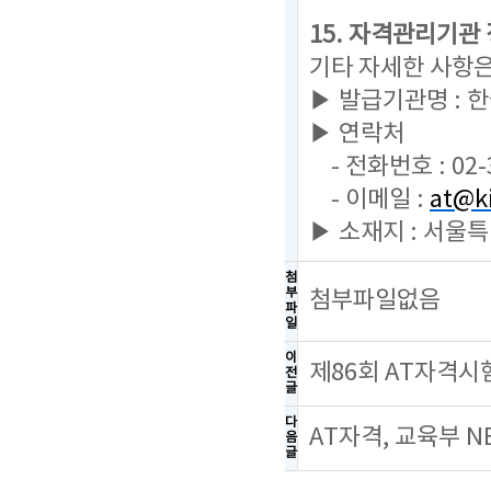
15. 자격관리기관
기타 자세한 사항
▶ 발급기관명 :
▶ 연락처
- 전화번호 : 02-
- 이메일 :
at@ki
▶ 소재지 : 서울
첨
부
첨부파일없음
파
일
이
제86회 AT자격시
전
글
다
AT자격, 교육부 
음
글