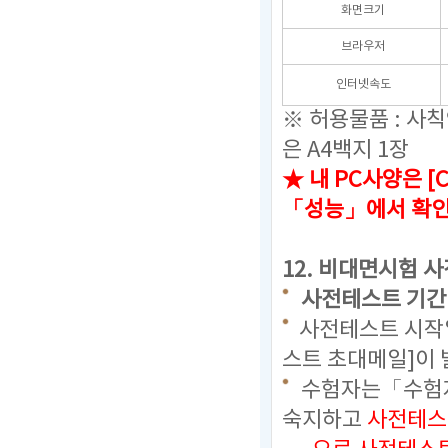
화면크기
브라우저
인터넷속도
※ 허용물품 : 사
은 A4백지 1장
★ 내 PC사양은 [
「성능」에서 확
12.
비대면시험 사
사전테스트 기간 
사전테스트 시작일
스트 초대메일]이 
수험자는「수험자
숙지하고
사전테스