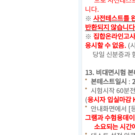
으로
사전테스트
니다.
※
사전테스트를 완
반환되지 않습니다
※
집합온라인고사
응시할 수 없음.
(
당일 신분증과 함
13. 비대면시험 
본테스트일시
:
시험시작 60분
(
응시자 입실마감 K
안내화면에서 [
그램과 수험용데이
소요되는 시간에 