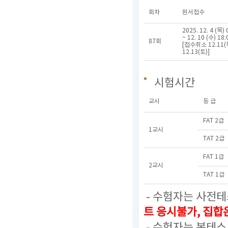
회차
원서접수
2025. 12. 4 (목) 
~ 12. 10 (수) 18:
87회
[접수취소 12.11(
12.13(토)]
시험시간
교시
등 급
FAT 2급
1교시
TAT 2급
FAT 1급
2교시
TAT 1급
- 수험자는 사전테
트 응시불가, 집
- 수험자는 본테