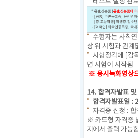
테스트 설정 완료
* 유효신분증 (
유효신분증이 아
- [공통] 주민등록증, 운전면허
- [중·고등학생] 학생증·청소
- [외국인] 외국인등록증, 국
수험자는 사칙연산
상 위 시험과 관계
시험정각에 [감
면 시험이 시작됨
※ 응시녹화영상으로
14. 합격자발표 및
합격자발표일 : 202
자격증 신청 : 
※ 카드형 자격증 
지에서 출력 가능