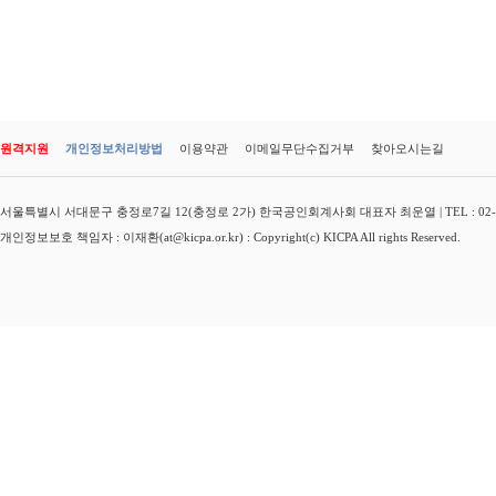
원격지원
개인정보처리방법
이용약관
이메일무단수집거부
찾아오시는길
서울특별시 서대문구 충정로7길 12(충정로 2가) 한국공인회계사회 대표자 최운열 | TEL : 02-3149-
개인정보보호 책임자 : 이재환(at@kicpa.or.kr) : Copyright(c) KICPA All rights Reserved.