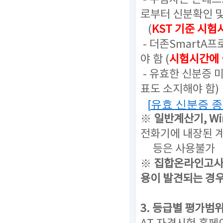
로부터 신분확인 
(
KST 기준 시험
- 더존SmartA
야 함 (
시험시간에 
- 유효한 신분증 
표도 소지해야 함)
[
유효 신분증 
※
일반계산기,
W
전화기에 내장된 계
등은
사용불가
※
집합온라인고사
용이 발견되는 경
3. 등급별 평가범