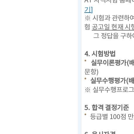
AT 자격시험 홈페
기
]
※ 시험과 관련하
험
공고일 현재
시
그 정답을 구하
4. 시험방법
실무이론평가(배
문항)
실무수행평가(배점
※ 실무수행프로그램
5. 합격 결정기준
등급별 100점 