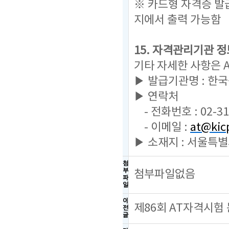
※ 카드형 자격증 발
지에서 출력 가능함
15. 자격관리기관 정
기타 자세한 사항은 
▶ 발급기관명 : 한
▶ 연락처
- 전화번호 : 02-31
- 이메일 :
at@kicp
▶ 소재지 : 서울특별
첨
부
첨부파일없음
파
일
이
제86회 AT자격시험
전
글