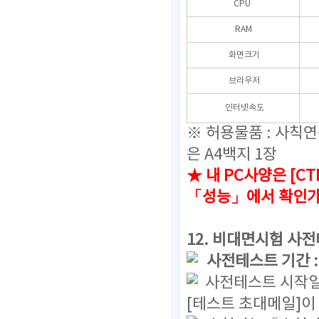
CPU
RAM
화면크기
브라우저
인터넷속도
※ 허용물품 : 사칙
은 A4백지 1장
★ 내 PC사양은 [C
「성능」에서 확인
12.
비대면시험 사전
사전테스트 기간 
사전테스트 시작일
[테스트 초대메일]이