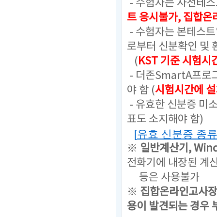
- 수험자는 사전테스
트 응시불가, 집합
- 수험자는 본테스
로부터 신분확인 및 
(
KST 기준 시험시
- 더존SmartA프
야 함 (
시험시간에 설
- 유효한 신분증 미
표도 소지해야 함)
[
유효 신분증 종
※
일반계산기,
Win
전화기에 내장된 계산
등은
사용불가
※
집합온라인고사장
용이 발견되는 경우 