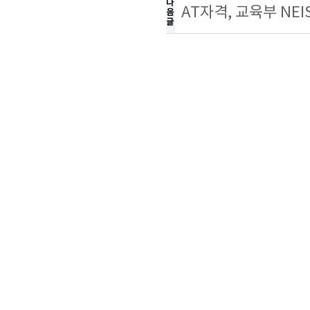
다
AT자격, 교육부 NE
음
글