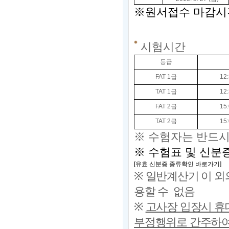
※원서접수 마감시간은 2
시험시간
등급
FAT 1
급
12:
TAT 1
급
12:
FAT 2
급
15:
TAT 2
급
15:
※
수험자는 반드
※ 수험표 및
신분증
[
유효 신분증 종류확인 바로가기
]
※
일반계산기 이 외
용할 수 없음
※
고사장 입장시 휴
부정행위로 간주하여