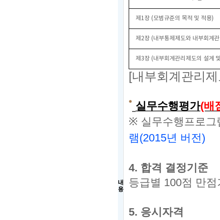
제1장 (
모범규준의 목적 및 적용)
제2장 (내부통제제도와 내부회계관
제3장 (내부회계관리제도의 설계 및
[내부회계관리제
실무수행평가
(배
※
실무수행프로그램
램
(2015년 버전)
4.
합격 결정기준
등급별
100
점 만점
내
용
5.
응시자격