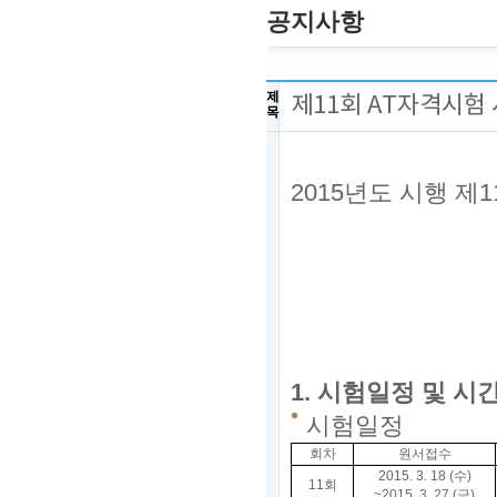
공지사항
제
제11회 AT자격시험
목
2015
년도 시행 제1
2
한
1.
시험일정 및 시
시험일정
회차
원서접수
2015. 3. 18 (수)
11회
~2015. 3. 27 (금)