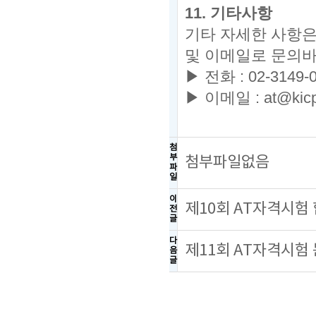
11.
기타사항
기타 자세한 사항
및 이메일로 문의
▶ 전화
: 02-3149-
▶
이메일
: at@kicp
첨
부
첨부파일없음
파
일
이
제10회 AT자격시험
전
글
다
제11회 AT자격시험
음
글