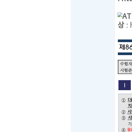
A
상
: