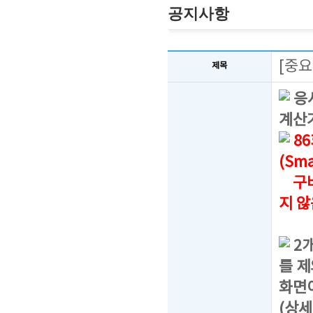
공지사항
[중요
제목
응시
계산
8
(Sm
구버
지 
2
를 제
화면
(상세