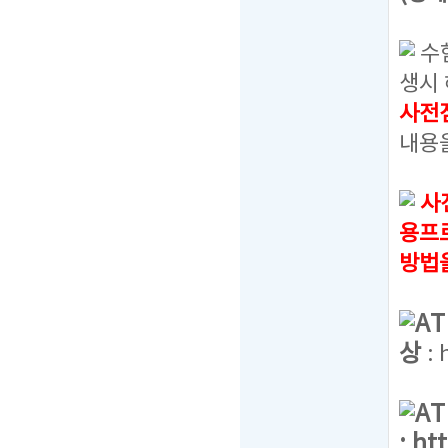
수
생시 
사전
내용
사
용프
방법
A
상
:
A
:
ht