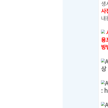
생
사
내
용
방
상
:
h