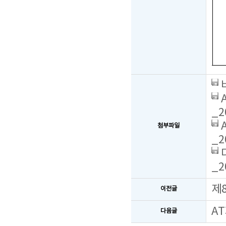
_2
첨부파일
_2
_2
제
이전글
A
다음글