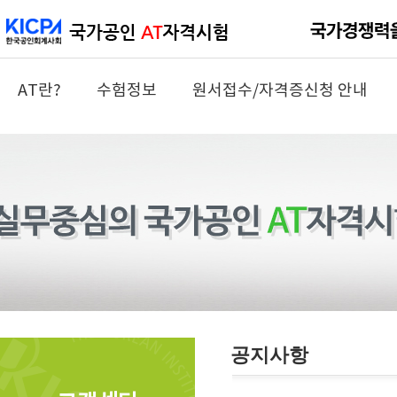
AT란?
수험정보
원서접수/자격증신청 안내
공지사항