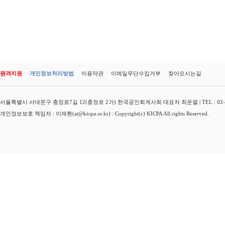
원격지원
개인정보처리방법
이용약관
이메일무단수집거부
찾아오시는길
서울특별시 서대문구 충정로7길 12(충정로 2가) 한국공인회계사회 대표자 최운열 | TEL : 02-3149-
개인정보보호 책임자 : 이재환(at@kicpa.or.kr) : Copyright(c) KICPA All rights Reserved.