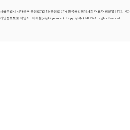
서울특별시 서대문구 충정로7길 12(충정로 2가) 한국공인회계사회 대표자 최운열 | TEL : 02-3149-
개인정보보호 책임자 : 이재환(at@kicpa.or.kr) : Copyright(c) KICPA All rights Reserved.