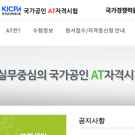
AT란?
수험정보
원서접수/자격증신청 안내
공지사항