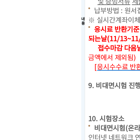
및 증빙서류
제
납부방법 : 원서
※ 실시간계좌이체
내
용
응시료 반환기준
되는날(11/13~11
접수마감 다음날로
금액에서 제외됨)
[응시수수료 반환
9. 비대면시험 진
10. 시험장소
비대면시험(온라
인터넷 네트워크 연