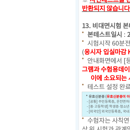
※
사전테스트를 완
반환되지 않습니다
13. 비대면시험 
본테스트일시
:
시험시작 60분
(
응시자 입실마감 K
안내화면에서 [
그램과 수험용데이
이에 소요되는 시
테스트 설정 완료
* 유효신분증 (
유효신분증이 아
- [공통] 주민등록증, 운전면허
- [중·고등학생] 학생증·청소
- [외국인] 외국인등록증, 국
수험자는 사칙연산
상 위 시험과 관계