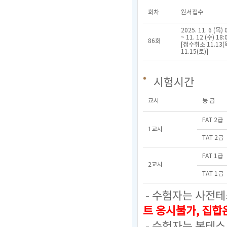
회차
원서접수
2025. 11. 6 (목) 
~ 11. 12 (수) 18:
86회
[접수취소 11.13(목
11.15(토)]
시험시간
교시
등 급
FAT 2급
1교시
TAT 2급
FAT 1급
2교시
TAT 1급
- 수험자는 사전테
트 응시불가, 집
- 수험자는 본테