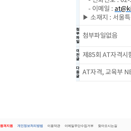
- 전화번호 : 02-
- 이메일 :
at@ki
▶ 소재지 : 서울
첨
부
첨부파일없음
파
일
이
제85회 AT자격시
전
글
다
AT자격, 교육부 
음
글
원격지원
개인정보처리방법
이용약관
이메일무단수집거부
찾아오시는길