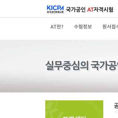
AT란?
수험정보
원서접