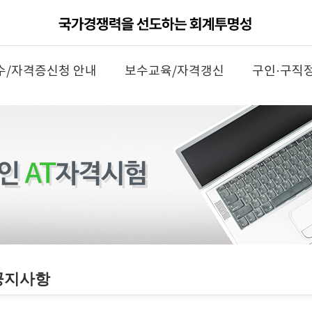
수/자격증신청 안내
보수교육/자격갱신
구인·구직
공지사항