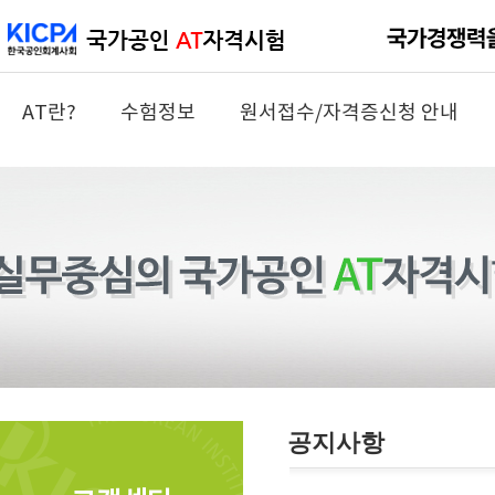
AT란?
수험정보
원서접수/자격증신청 안내
공지사항