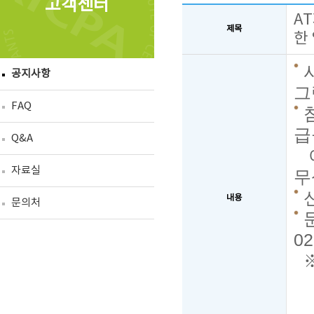
고객센터
A
제목
한
공지사항
그
FAQ
급
Q&A
이
자료실
무
신
내용
문의처
02
※