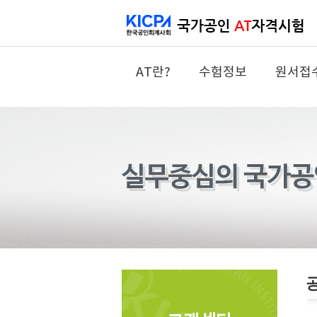
AT란?
수험정보
원서접