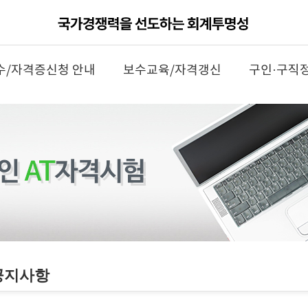
수/자격증신청 안내
보수교육/자격갱신
구인·구직
공지사항