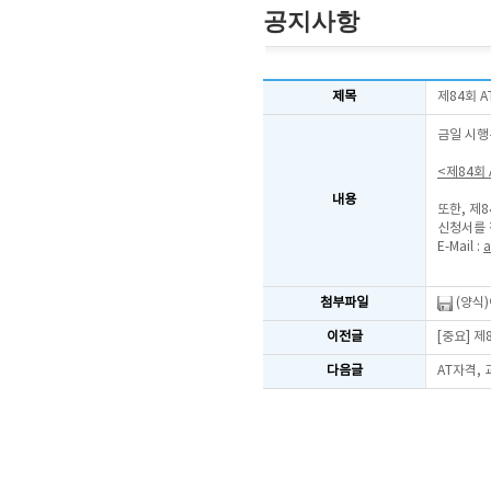
공지사항
제목
제84회 
금일 시행
<제84회
내용
또한, 제
신청서를 
E-Mail :
a
첨부파일
(양식
이전글
[중요] 
다음글
AT자격,