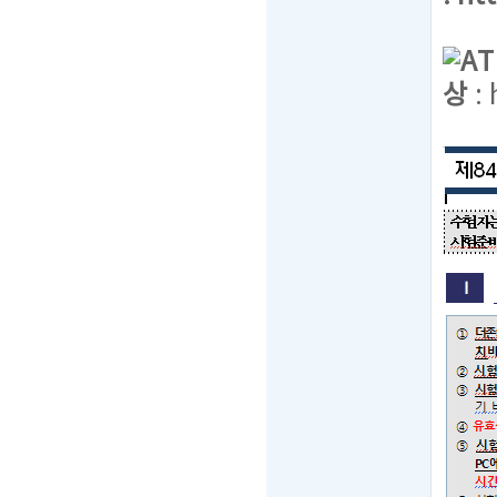
A
상
: