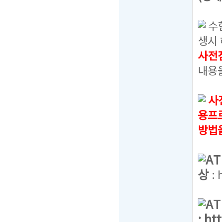
수
생시 
사전
내용
사
용프
방법
A
상
:
A
:
ht