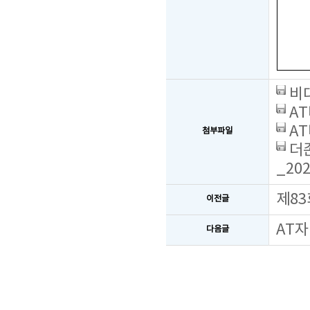
비대
AT
AT
첨부파일
더존
_202
제83
이전글
AT자
다음글