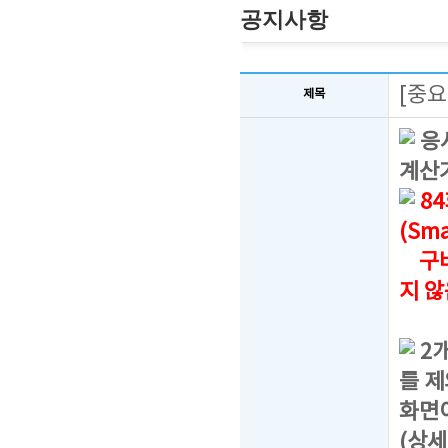
공지사항
[중요
제목
응시
계산
8
(Sm
구버
지 
2
를 제
화면
(상세