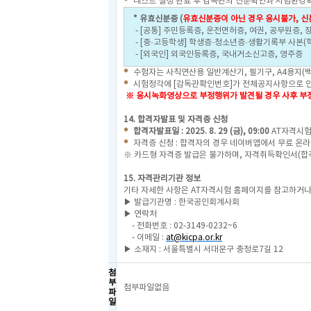
테스트 설정 완료 후 감독관의 신분확인과 시험환경확
* 유효신분증 (
유효신분증이 아닌 경우 응시불가, 신
- [공통] 주민등록증, 운전면허증, 여권, 공무원증,
- [중·고등학생] 학생증·청소년증·생활기록부 사본(
- [외국인] 외국인등록증, 국내거소신고증, 영주증
수험자는 사칙연산용 일반계산기, 필기구, A4용지(백
시험정각에 [감독관확인번호]가 전체공지사항으로 안
※ 응시녹화영상으로 부정행위가 발견될 경우 사후 부정
14. 합격자발표 및 자격증 신청
합격자발표일 : 2025. 8. 29 (금), 09:00
AT자격시험
자격증 신청 : 합격자의 경우 네이버앱에서 무료 온라
※ 카드형 자격증 발급은 불가하며, 자격취득확인서(합
15. 자격관리기관 정보
기타 자세한 사항은 AT자격시험 홈페이지를 참고하거나
▶ 발급기관명 : 한국공인회계사회
▶ 연락처
- 전화번호 : 02-3149-0232~6
- 이메일 :
at@kicpa.or.kr
▶ 소재지 : 서울특별시 서대문구 충정로7길 12
첨
부
첨부파일없음
파
일