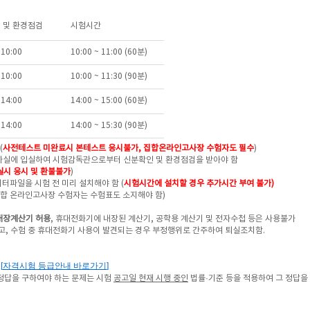
 및 환경점검
시험시간
 10:00
10:00 ~ 11:00 (60분)
 10:00
10:00 ~ 11:30 (90분)
 14:00
14:00 ~ 15:00 (60분)
 14:00
14:00 ~ 15:30 (90분)
(
사전테스트
미완료시 본테스트 응시불가, 집합온라인고사장 수험자도 필수
)
고사실에 입실하여 시험감독관으로부터 신분확인 및 환경점검을 받아야 함
실시 응시 및 환불불가
)
터파일을 시험 전 미리 설치해야 함 (
시험시간에 설치할 경우 추가시간 부여 불가)
집합 온라인고사장 수험자는 수험표도 소지해야 함)
내장계산기 허용
, 휴대전화기에 내장된 계산기, 공학용 계산기 및 전자수첩 등은 사용불가
고, 수험 중 휴대전화기 사용이 발견되는 경우 부정행위로
간주하여 퇴실조치함.
[
자격시험 등급안내 바로가기
]
조
정답을 구하여야 하는 문제는
시험
공고일 현재
시행 중인
법률·기준 등을 적용하여 그 정답을