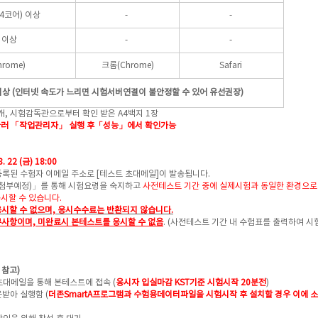
(4코어) 이상
-
-
 이상
-
-
rome)
크롬(Chrome)
Safari
 이상 (인터넷 속도가 느리면 시험서버연결이 불안정할 수 있어 유선권장)
1개, 시험감독관으로부터 확인 받은 A4백지 1장
동시에 눌러 「작업관리자」 실행 후「성능」에서 확인가능
8. 22 (금) 18:00
록된 수험자 이메일 주소로 [테스트 초대메일]이 발송됩니다.
첨부예정)」를 통해 시험요령을 숙지하고
사전테스트 기간 중에 실제시험과 동일한 환경으로
시할 수 있습니다.
시할 수 없으며, 응시수수료는 반환되지 않습니다.
사항이며, 미완료시 본테스트를 응시할 수 없음
. (
사전테스트 기간 내 수험표를 출력하여 시
간 참고)
대메일을 통해 본테스트에 접속 (
응시자 입실마감 KST기준 시험시작 20분전
)
받아 실행함 (
더존SmartA프로그램과 수험용데이터파일을 시험시작 후 설치할 경우 이에 