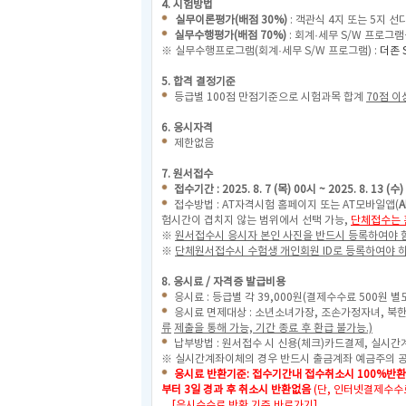
4. 시험방법
실무이론평가(배점 30%)
: 객관식 4지 또는 5지 선
실무수행평가(배점 70%)
: 회계·세무 S/W 프로그
※ 실무수행프로그램(회계·세무 S/W 프로그램) :
더존 
5. 합격 결정기준
등급별 100점 만점기준으로 시험과목 합계
70점 이
6. 응시자격
제한없음
7. 원서접수
접수기간 : 2025. 8. 7 (목) 00시 ~ 2025. 8. 13 (수
접수방법 : AT자격시험 홈페이지 또는 AT모바일앱(
A
험시간이 겹치지 않는 범위에서 선택 가능,
단체접수는 
※
원서접수시 응시자 본인 사진을 반드시 등록하여야 함
※
단체원서접수시 수험생 개인회원 ID로 등록하여야 
8. 응시료 / 자격증 발급비용
응시료 : 등급별 각 39,000원(결제수수료 500원 별
응시료 면제대상 : 소년소녀가장, 조손가정자녀, 북
류
제출을 통해 가능, 기간 종료 후 환급 불가능.)
납부방법 : 원서접수 시 신용(체크)카드결제, 실시간
※ 실시간계좌이체의 경우 반드시 출금계좌 예금주의 
응시료 반환기준: 접수기간내 접수취소시 100%반환, 
부터 3일 경과 후 취소시 반환없음
(단, 인터넷결제수수
[응시수수료 반환 기준 바로가기]