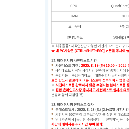
CPU
QuadCore
RAM
8GB
브라우저
크롬(Ch
인터넷속도
50Mbps
※ 허용물품 : 사칙연산만 가능한 계산기 1개, 필기구 
★ 내 PC사양은 [CTRL+SHIFT+ESC] 버튼을 
12.
비대면시험 사전테스트 기간
사전테스트 기간 :
2025. 8. 19 (화) 10:00 ~ 2025. 
사전테스트 시작일 시작시간 전까지 AT홈페이지에 등
수험자는「수험자가이드(비대면수험자 공지사항에 
트를 반드시 완료하여야 본테스트에 접속하여 시험을 응
※
사전테스트를 완료하지 않은 수험자는 본테스트를 응
※
집합 온라인고사장 응시자도 사전테스트 실시가 의무
분증과 함께 지참할 것)
13. 비대면시험 본테스트 절차
본테스트일시
:
2025. 8. 23 (토) (2.등급별 시험시
시험시작 60분전에 크롬브라우저를 실행 후 테스트초
안내화면에서 [등급별 수험용데이터설치파일]을 다운
시간에 대해서는 추가시간 부여 불가
)