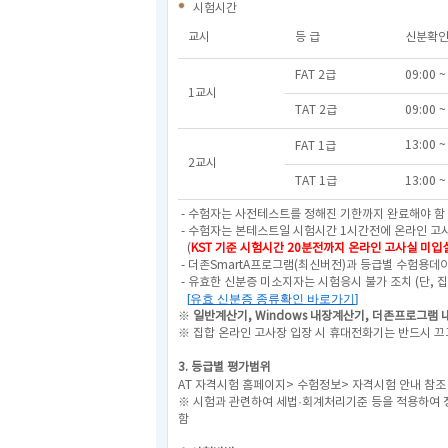
시험시간
교시
등 급
신분확인
FAT 2급
09:00 ~
1교시
TAT 2급
09:00 ~
13:00 ~
FAT 1급
2교시
TAT 1급
13:00 ~
- 수험자는 사전테스트를 정해진 기한까지 완료해야 함 
- 수험자는 본테스트일 시험시간 1시간전에 온라인 
(
KST 기준 시험시간 20분전까지 온라인 고사실 미입
- 더존SmartA프로그램(최신버전)과 등급별 수험용데이
- 유효한 신분증 미소지자는 시험응시 불가 조치
(단, 
[
유효 신분증 종류확인 바로가기
]
※
일반계산기,
Windows 내장계산기,
더존프로그램 
※ 집합 온라인 고사장 입장 시 휴대전화기는 반드시 끄
3. 등급별 평가범위
AT 자격시험 홈페이지> 수험정보> 자격시험 안내 참
※ 시험과 관련하여 세법·회계처리기준 등을 적용하여 
함