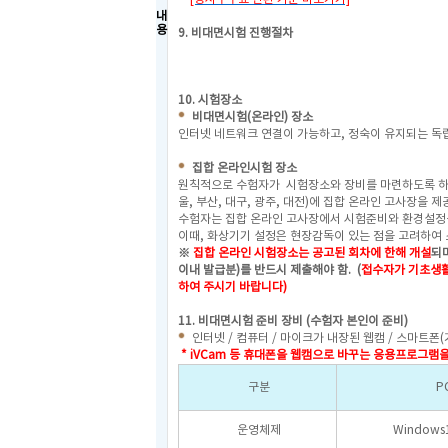
내
용
9. 비대면시험 진행절차
10. 시험장소
비대면시험(온라인) 장소
인터넷 네트워크 연결이 가능하고, 정숙이 유지되는 독립
집합 온라인시험 장소
원칙적으로 수험자가 시험장소와 장비를 마련하도록 하고
울, 부산, 대구, 광주, 대전)에 집합 온라인 고사장을 
수험자는 집합 온라인 고사장에서 시험준비와 환경설정을
이때, 화상기기 설정은 현장감독이 있는 점을 고려하여 
※
집합 온라인 시험장소는 공고된 회차에 한해 개설
되
이내 발급분)를 반드시 제출해야 함.
(
접수자가
기초생활
하여 주시기 바랍니다)
11. 비대면시험 준비 장비 (수험자 본인이 준비)
인터넷 / 컴퓨터 / 마이크가 내장된 웹캠 / 스마트폰(
* iVCam 등 휴대폰을 웹캠으로 바꾸는 응용프로그램
구분
P
운영체제
Windows1