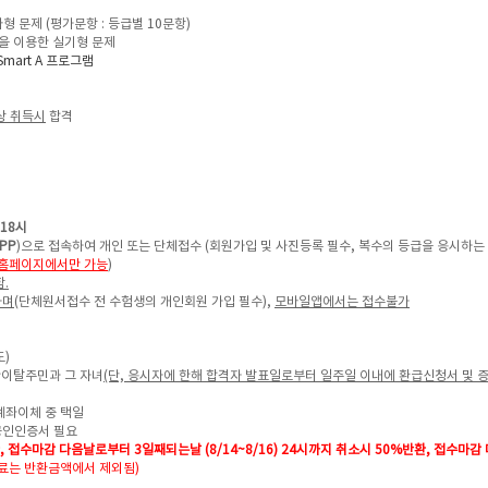
다형 문제 (평가문항 : 등급별 10문항)
램을 이용한 실기형 문제
Smart A 프로그램
상 취득시
합격
) 18시
PP
)으로 접속하여 개인 또는 단체접수 (회원가입 및 사진등록 필수,
복수의 등급을 응시하는 
홈페이지에서만 가능
)
.
하며
(단체원서접수 전 수험생의 개인회원 가입 필수),
모바일앱에서는 접수불가
도)
한이탈주민과 그 자녀
(단, 응시자에 한해 합격자 발표일로부터 일주일 이내에 환급신청서 및 
계좌이체 중 택일
공인인증서 필요
접수마감 다음날로부터 3일째되는날 (8/14~8/16) 24시까지
취소시 50%반환, 접수마감
료는 반환금액에서 제외됨)