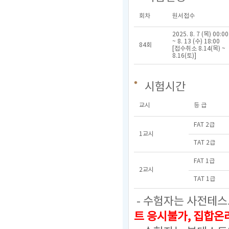
회차
원서접수
2025. 8. 7 (목) 00:00
~ 8. 13 (수) 18:00
84회
[접수취소 8.14(목) ~
8.16(토)]
시험시간
교시
등 급
FAT 2급
1교시
TAT 2급
FAT 1급
2교시
TAT 1급
- 수험자는 사전테스
트 응시불가, 집합