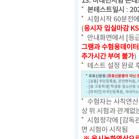
13. 비대면시험 본
본테스트일시
:
20
시험시작 60분전에
(
응시자 입실마감 KS
안내화면에서 [등급
그램과 수험용데이터
추가시간 부여 불가
)
테스트 설정 완료 
* 유효신분증 (
유효신분증이 아닌 경
- [공통] 주민등록증, 운전면허증,
- [중·고등학생] 학생증·청소년증·
- [외국인] 외국인등록증, 국내거
수험자는 사칙연산용
상 위 시험과 관계없
시험정각에 [감독관
면 시험이 시작됨