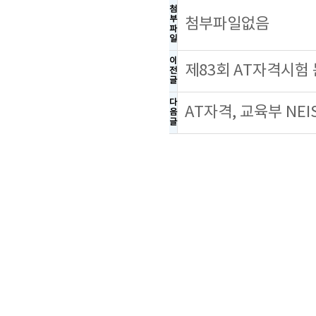
첨
부
첨부파일없음
파
일
이
제83회 AT자격시험
전
글
다
AT자격, 교육부 NE
음
글