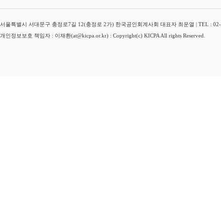
서울특별시 서대문구 충정로7길 12(충정로 2가) 한국공인회계사회 대표자 최운열 | TEL : 02-3149-
개인정보보호 책임자 : 이재환(at@kicpa.or.kr) : Copyright(c) KICPA All rights Reserved.