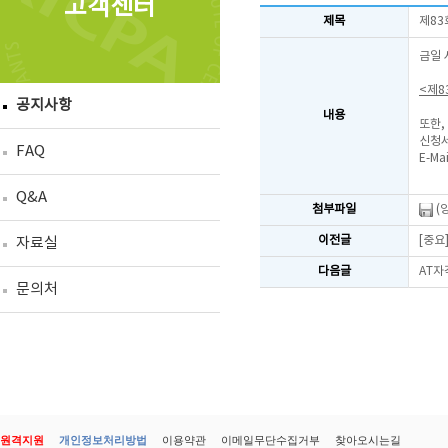
고객센터
제목
제83
금일 
<제8
공지사항
내용
또한,
신청서
FAQ
E-Mai
Q&A
첨부파일
(
이전글
[중요
자료실
다음글
AT자
문의처
원격지원
개인정보처리방법
이용약관
이메일무단수집거부
찾아오시는길