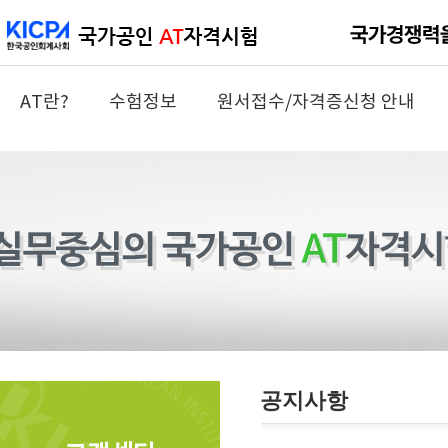
AT란?
수험정보
원서접수/자격증신청 안내
공지사항