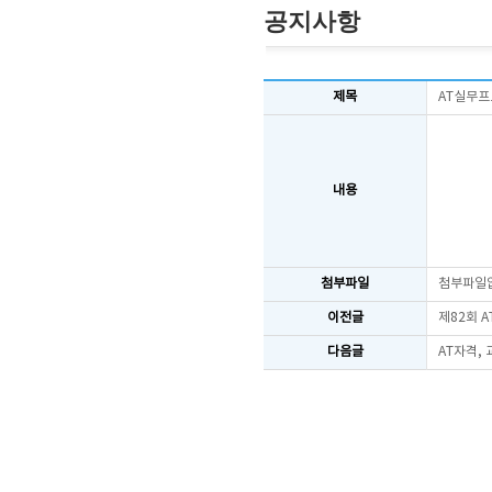
공지사항
제목
AT실무프로
내용
첨부파일
첨부파일
이전글
제82회 
다음글
AT자격,