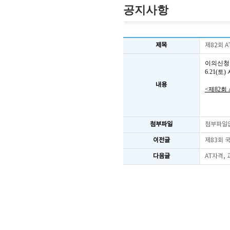
공지사항
제목
제82회 
이의신청
6.21(
내용
<제82회
첨부파일
첨부파일
이전글
제83회 
다음글
AT자격,