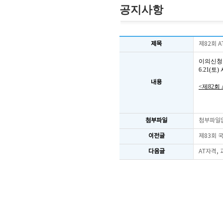
공지사항
제목
제82회 
이의신청
6.21(
내용
<제82회
첨부파일
첨부파일
이전글
제83회 
다음글
AT자격,