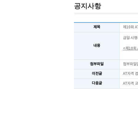
공지사항
제목
제10회 
금일 시행
내용
<제10회
첨부파일
첨부파일
이전글
AT자격 
다음글
AT자격 