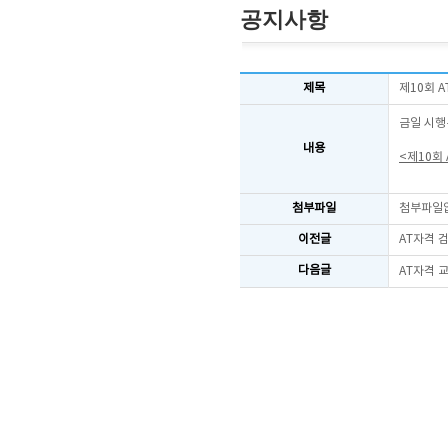
공지사항
제목
제10회 
금일 시행
내용
<제10회
첨부파일
첨부파일
이전글
AT자격 
다음글
AT자격 