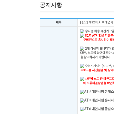
공지사항
제목
[중요] 제82회 AT비대면
응시중 허용 계산기 : 
82회 AT시험은 더존교육
구버전으로 응시하여 발생
2개 이상의 모니터가 
다만, 노트북 화면이 작아 
을 참고하시기 바랍니다.
수험자가이드(요약본, 
프로그램 사전점검 및 장
사전테스트 중 더존프로
드의 오류해결방법을 확인
AT비대면시험 본테스
AT비대면시험 응시자
AT비대면시험 돌발오