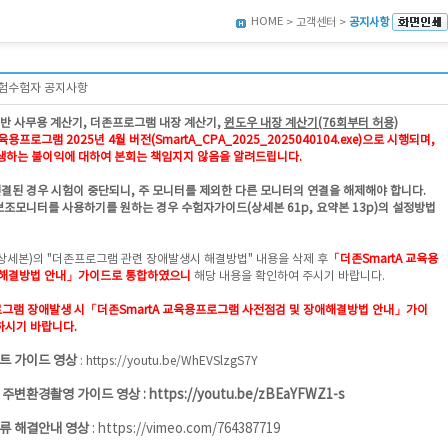
HOME
> 고객센터 >
공지사항
시험수험자 공지사항
일반 사무용 계산기, 더존프로그램 내장 계산기,
윈도우 내장 계산기(76회부터 허용)
용프로그램 2025년 4월 버전(SmartA_CPA_2025_
2025040104
.exe)으로 시행되며,
하는 불이익에 대하여 본회는 책임지지 않음을 알려드립니다.
연결된 경우 시험이 중단되니, 주 모니터를 제외한 다른 모니터의 연결을 해제해야 합니다.
보조모니터를 사용하기를 원하는 경우 수험자가이드(상세본 61p, 요약본 13p)의 설정방법
상세본)의 "더존프로그램 관련 장애발생시 해결방법" 내용을 삭제 후
「더존SmartA 교육용
애해결방법 안내」가이드로 통합하였으니
해당 내용을 확인하여 주시기 바랍니다.
그램 장애발생 시
「더존SmartA 교육용프로그램 사전점검 및 장애해결방법 안내」가이
하시기 바랍니다.
트 가이드 영상
:
https://youtu.be/WhEVSlzgS7Y
 주변환경촬영 가이드 영상 :
https://youtu.be/zBEaYFWZ1-s
류 해결안내 영상
:
https://vimeo.com/764387719