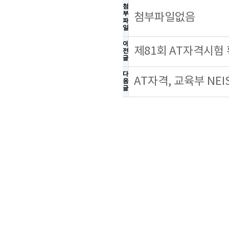
첨
부
첨부파일없음
파
일
이
제81회 AT자격시험
전
글
다
AT자격, 교육부 NE
음
글