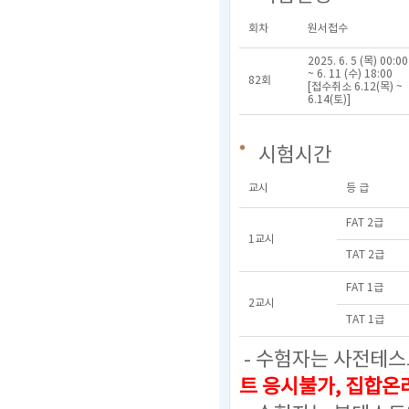
회차
원서접수
2025. 6. 5 (목) 00:00
~ 6. 11 (수) 18:00
82회
[접수취소 6.12(목) ~
6.14(토)]
시험시간
교시
등 급
FAT 2급
1교시
TAT 2급
FAT 1급
2교시
TAT 1급
- 수험자는 사전테스
트 응시불가, 집합