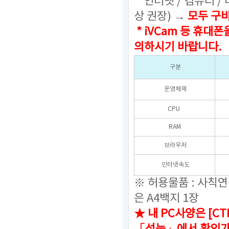
인터넷 / 컴퓨터 /
상 권장) →
모두 구
* iVCam 등 휴
의하시기 바랍니다.
구분
운영체제
CPU
RAM
브라우저
인터넷속도
※ 허용물품 : 사칙
은 A4백지 1장
★ 내 PC사양은 [C