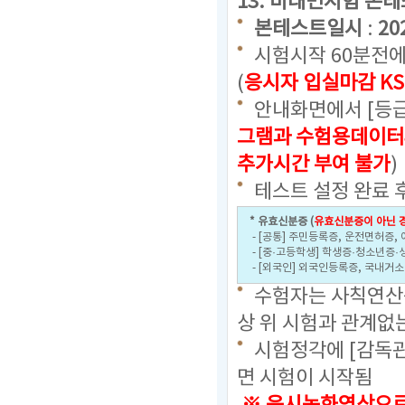
13. 비대면시험 본
본테스트일시
:
20
시험시작 60분전에
(
응시자 입실마감 KS
안내화면에서 [등급
그램과 수험용데이터
추가시간 부여 불가
)
테스트 설정 완료 
* 유효신분증 (
유효신분증이 아닌 경
- [공통] 주민등록증, 운전면허증,
- [중·고등학생] 학생증·청소년증·
- [외국인] 외국인등록증, 국내거
수험자는 사칙연산용
상 위 시험과 관계없
시험정각에 [감독관
면 시험이 시작됨