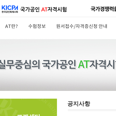
AT란?
수험정보
원서접수/자격증신청 안내
공지사항