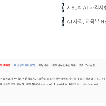
이
제81회 AT자격시
전
글
다
AT자격, 교육부 
음
글
원격지원
개인정보처리방법
이용약관
이메일무단수집거부
찾아오시는길
서울특별시 서대문구 충정로7길 12(충정로 2가) 한국공인회계사회 대표자 최운열 | TEL : 02-3149-
개인정보보호 책임자 : 이재환(at@kicpa.or.kr) : Copyright(c) KICPA All rights Reserved.