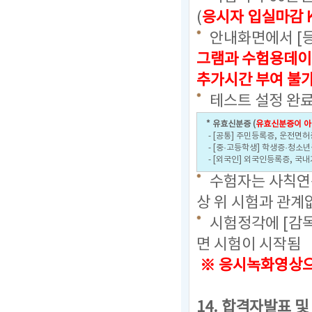
(
응시자 입실마감 
안내화면에서 [
그램과 수험용데이
추가시간 부여 불
테스트 설정 완료
* 유효신분증 (
유효신분증이 아
- [공통] 주민등록증, 운전면허
- [중·고등학생] 학생증·청소
- [외국인] 외국인등록증, 국
수험자는 사칙연산
상 위 시험과 관계
시험정각에 [감
면 시험이 시작됨
※ 응시녹화영상으로
14. 합격자발표 및