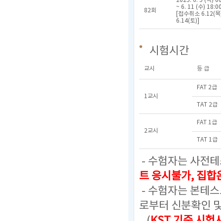
2025. 6. 5 (목) 0
~ 6. 11 (수) 18:0
82회
[접수취소 6.12(목)
6.14(토)]
시험시간
교시
등 급
FAT 2급
1교시
TAT 2급
FAT 1급
2교시
TAT 1급
- 수험자는 사전테
트 응시불가, 집
- 수험자는 본테
로부터 신분확인 
(
KST 기준 시험